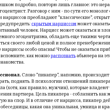
лишком подробно, повторю лишь главное: это нер
центрист. Разговор с ним - по сути его монолог о
ди нарциссов преобладают "классические", откры
 предупредить:
скрытым нарциссом
может оказать
итанный человек. Нарцисс может оказаться и зло
емного эгоцентризма, обладать еще такими черта
ться своего любой ценой и полное пренебрежение
 нарциссы особо опасны! Чтобы не оказаться пр
, вспомните, как можно
распознать
абьюзера на эт
знакомства.
ссионал.
Слово "пикапер", напомню, происходит
обрать, поднять. В психологии отношений пикапе
а (хотя, как правило, мужчин), которые владеют
нения партнера. Цель пикапера - соблазнить как
тую на спор. И в отличие от нарцисса, пикапер де
собеседницы, какая она уникальная, умница и кра