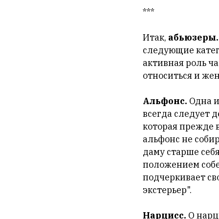
***
Итак,
абьюзеры.
следующие катего
активная роль ч
относиться и же
Альфонс.
Одна и
всегда следует д
которая прежде 
альфонс не собир
даму старше себ
положением соб
подчеркивает св
экстерьер".
Нарцисс.
О нарц