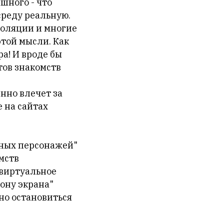
ашного - что
среду реальную.
золяции и многие
этой мысли. Как
а! И вроде бы
тов знакомств
нно влечет за
е на сайтах
мных персонажей"
мств
 виртуальное
ону экрана"
но остановиться