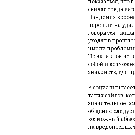
показаться, что 
сейчас среда вир
Пандемия корона
перешли на удале
говорится - живи
уходят в прошло
имели проблемы 
Но активное исп
собой и возможно
знакомств, где п
В социальных сет
таких сайтов, ко
значительное ко
общение следует 
возможный абьюз
на вредоносных т