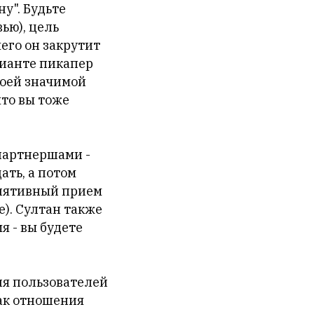
у". Будьте
ью), цель
чего он закрутит
рианте пикапер
коей значимой
что вы тоже
партнершами -
ать, а потом
улятивный прием
е). Султан также
я - вы будете
ия пользователей
как отношения