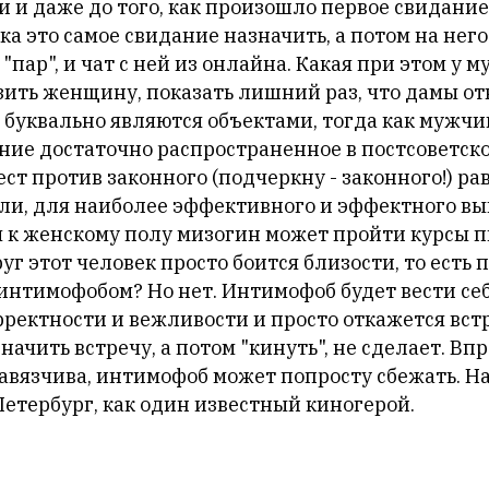
 и даже до того, как произошло первое свидание.
 это самое свидание назначить, а потом на него
 "пар", и чат с ней из онлайна. Какая при этом у 
зить женщину, показать лишний раз, что дамы от
и буквально являются объектами, тогда как мужчи
ние достаточно распространенное в постсоветско
ест против законного (подчеркну - законного!) ра
али, для наиболее эффективного и эффектного в
я к женскому полу мизогин может пройти курсы п
уг этот человек просто боится близости, то есть п
интимофобом? Но нет. Интимофоб будет вести себ
ректности и вежливости и просто откажется встр
начить встречу, а потом "кинуть", не сделает. Впр
навязчива, интимофоб может попросту сбежать. Н
етербург, как один известный киногерой.