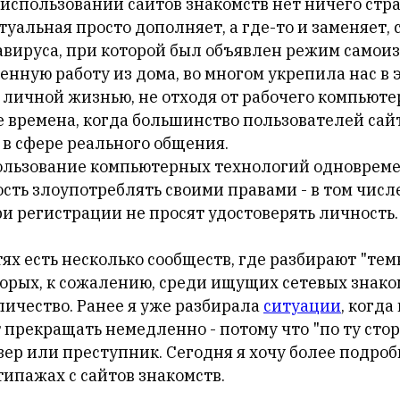
в использовании сайтов знакомств нет ничего стр
туальная просто дополняет, а где-то и заменяет, 
вируса, при которой был объявлен режим самои
нную работу из дома, во многом укрепила нас в 
 личной жизнью, не отходя от рабочего компьютер
е времена, когда большинство пользователей сай
в сфере реального общения.
ользование компьютерных технологий одновреме
сть злоупотреблять своими правами - в том числ
ри регистрации не просят удостоверять личность.
ях есть несколько сообществ, где разбирают "те
торых, к сожалению, среди ищущих сетевых знако
личество. Ранее я уже разбирала
ситуации
, когда
прекращать немедленно - потому что "по ту стор
ер или преступник. Сегодня я хочу более подроб
ипажах с сайтов знакомств.