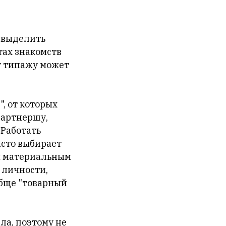
о выделить
тах знакомств
у типажу может
, от которых
партнершу,
 Работать
асто выбирает
ся материальным
 личности,
обще "товарный
ла, поэтому не