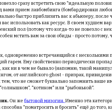
 повезло сразу встретить свою "идеальную половин
д вами прием лавбомбинга (бомбардировки любов
мально быстро приблизить вас к абьюзеру, после 
 вас использовать как ресурс. В своем худшем ва
енский пол (потому что когда-то не повезло с не
обен мстить вам за свои обиды - просто потому, 
к, одновременно встречающийся с несколькими 
ий гарем. Ему свойственно периодически пропад
, как ни в чем не бывало (напомню, такой манип
нгом, от английского ghost - призрак, привидени
 тем, что не сможет буквально запомнить ваше им
 "солнышком", "котиком" или "рыбонькой".
ик.
Он же
бытовой мизогин.
Именно эта категор
 способна "поматросить и бросить" ещё до того, 