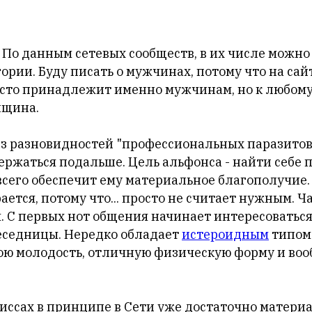
По данным сетевых сообществ, в их числе можн
рии. Буду писать о мужчинах, потому что на сай
асто принадлежит именно мужчинам, но к любом
нщина.
з разновидностей "профессиональных паразитов"
ержаться подальше. Цель альфонса - найти себе 
всего обеспечит ему материальное благополучие.
ается, потому что... просто не считает нужным. Ч
я. С первых нот общения начинает интересовать
еседницы. Нередко обладает
истероидным
типом
ою молодость, отличную физическую форму и во
иссах в принципе в Сети уже достаточно материа