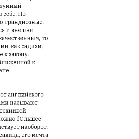
азумный
 себе. По
то-грандиозные,
ся и внешне
качественным, то
ми, как садизм,
 к закону.
иближенной к
апе
 от английского
рами называют
 техникой
 можно бОльшее
йствует наоборот:
савица, его мечта