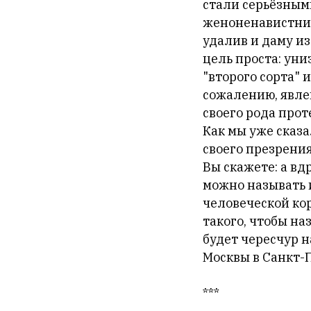
стали серьёзными
женоненавистника
удалив и даму из
цель проста: уни
"второго сорта" 
сожалению, явле
своего рода прот
Как мы уже сказ
своего презрени
Вы скажете: а вдр
можно называть 
человеческой кор
такого, чтобы наз
будет чересчур 
Москвы в Санкт-П
***