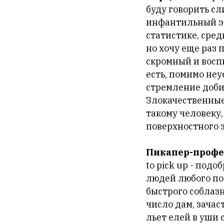
буду говорить с
инфантильный эго
статистике, сре
но хочу еще раз
скромный и восп
есть, помимо неу
стремление доби
Злокачественные
такому человеку
поверхностного 
Пикапер-профе
to pick up - под
людей любого пол
быстрого соблаз
число дам, зачас
льет елей в уши 