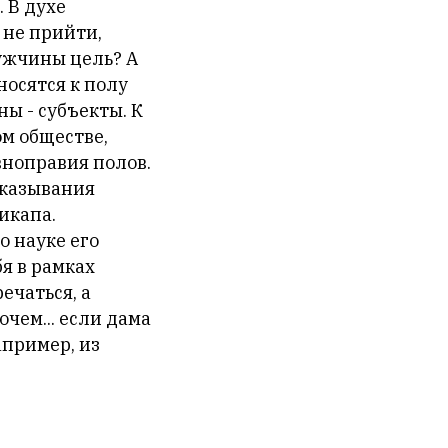
 В духе
 не прийти,
мужчины цель? А
носятся к полу
ны - субъекты. К
м обществе,
вноправия полов.
ыказывания
икапа.
о науке его
я в рамках
ечаться, а
очем... если дама
апример, из