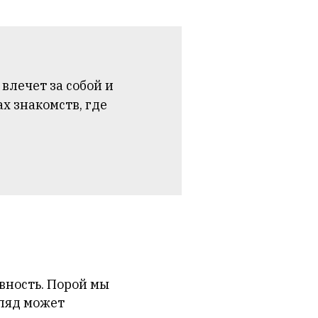
лечет за собой и
х знакомств, где
вность. Порой мы
гляд может