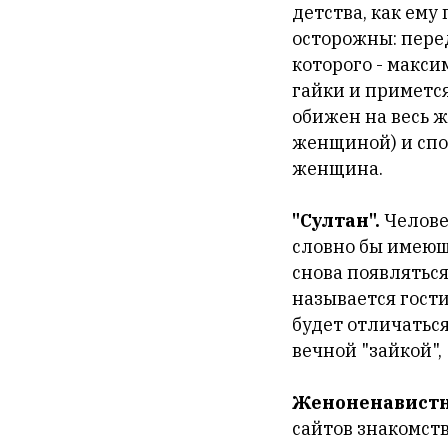
детства, как ему
осторожны: пере
которого - макси
гайки и примется
обижен на весь ж
женщиной) и спос
женщина.
"Султан".
Челове
словно бы имеющ
снова появляться
называется гости
будет отличаться
вечной "зайкой",
Женоненавистн
сайтов знакомств