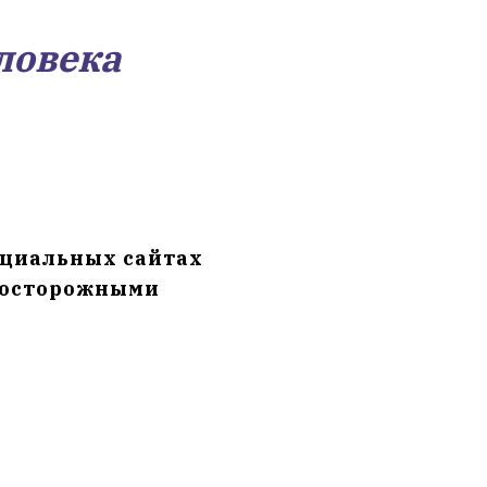
ловека
ециальных сайтах
ь осторожными