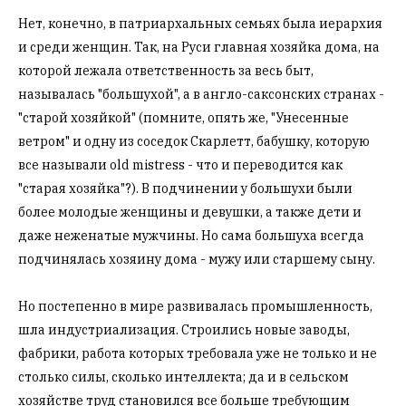
Нет, конечно, в патриархальных семьях была иерархия
и среди женщин. Так, на Руси главная хозяйка дома, на
которой лежала ответственность за весь быт,
называлась "большухой", а в англо-саксонских странах -
"старой хозяйкой" (помните, опять же, "Унесенные
ветром" и одну из соседок Скарлетт, бабушку, которую
все называли old mistress - что и переводится как
"старая хозяйка"?). В подчинении у большухи были
более молодые женщины и девушки, а также дети и
даже неженатые мужчины. Но сама большуха всегда
подчинялась хозяину дома - мужу или старшему сыну.
Но постепенно в мире развивалась промышленность,
шла индустриализация. Строились новые заводы,
фабрики, работа которых требовала уже не только и не
столько силы, сколько интеллекта; да и в сельском
хозяйстве труд становился все больше требующим