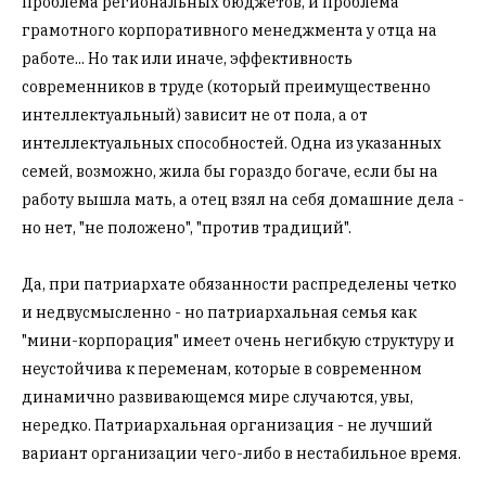
проблема региональных бюджетов, и проблема
грамотного корпоративного менеджмента у отца на
работе... Но так или иначе, эффективность
современников в труде (который преимущественно
интеллектуальный) зависит не от пола, а от
интеллектуальных способностей. Одна из указанных
семей, возможно, жила бы гораздо богаче, если бы на
работу вышла мать, а отец взял на себя домашние дела -
но нет, "не положено", "против традиций".
Да, при патриархате обязанности распределены четко
и недвусмысленно - но патриархальная семья как
"мини-корпорация" имеет очень негибкую структуру и
неустойчива к переменам, которые в современном
динамично развивающемся мире случаются, увы,
нередко. Патриархальная организация - не лучший
вариант организации чего-либо в нестабильное время.