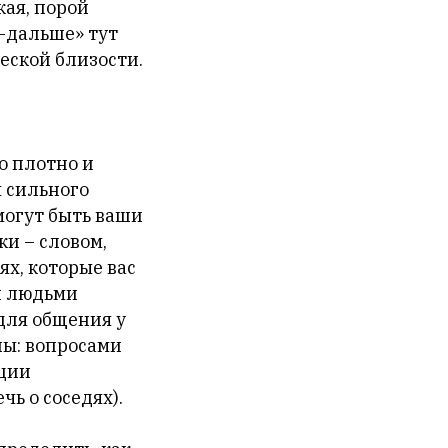
кая, порой
-дальше» тут
еской близости.
о плотно и
м сильного
могут быть ваши
и – словом,
ях, которые вас
ми людьми
для общения у
ны: вопросами
ации
чь о соседях).