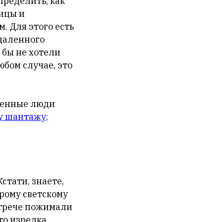
пределить, как
ицы и
. Для этого есть
даленного
 бы не хотели
юбом случае, это
аленные люди
у шантажу;
тати, знаете,
рому светскому
стрече пожимали
то изредка