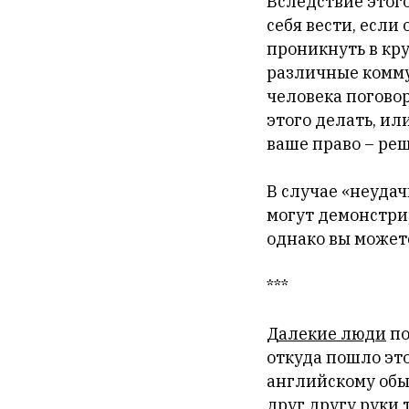
Вследствие этого
себя вести, есл
проникнуть в кр
различные комму
человека поговор
этого делать, ил
ваше право – реша
В случае «неуда
могут демонстри
однако вы может
***
Далекие люди
по
откуда пошло эт
английскому об
друг другу руки 