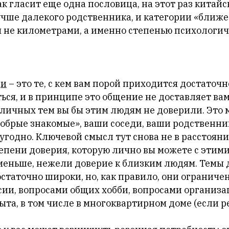
ак гласит еще одна пословица, на этот раз китайс
учше далекого родственника, и категории «ближе
я не километрами, а именно степенью психологич
ди
– это те, с кем вам порой приходится достаточн
ься, и в принципе это общение не доставляет ва
 личных тем вы бы этим людям не доверили. Это 
обрые знакомые», ваши соседи, ваши родственник
угодно. Ключевой смысл тут снова не в расстояни
тепени доверия, которую лично вы можете с эти
 меньше, нежели доверие к близким людям. Темы 
остаточно широки, но, как правило, они ограниче
сии, вопросами общих хобби, вопросами организ
та, в том числе в многоквартирном доме (если ре