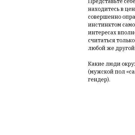
Представьте себ
находитесь в це
совершенно опра
инстинктом самос
интересах вполн
считаться тольк
любой же другой
Какие люди окру
(мужской пол «са
гендер).