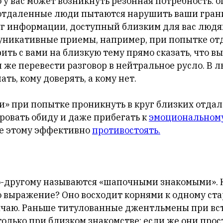
 у вас может возникнуть резонная потребность: о
и отдаленные люди пытаются нарушить ваши гран
уг информации, доступный близким для вас людям
никативные приемы, например, при попытке от
ить с вами на близкую тему прямо сказать, что вы
и же перевести разговор в нейтральное русло. В л
ть, кому доверять, а кому нет.
чи» при попытке проникнуть в круг близких отд
ровать обиду и даже прибегать к
эмоциональном
е этому эффективно
противостоять.
-другому называются «шапочными знакомыми». Кс
о выражение? Оно восходит корнями к одному ста
ычаю. Раньше титулованные джентльмены при в
только при близком знакомстве; если же они прос