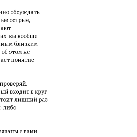
енно обсуждать
ые острые,
вают
мах: вы вообще
самым близким
 об этом не
вает понятие
 проверяй.
рый входит в круг
 стоит лишний раз
м-либо
вязаны с вами