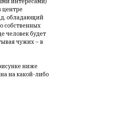
ными интересами)
в центре
ид, обладающий
 о собственных
де человек будет
тывая чужих – в
 рисунке ниже
ана на какой-либо