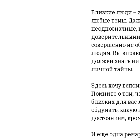
Близкие люди
– 
любые темы. Даж
неоднозначные, 
доверительными. 
совершенно не о
людям. Вы вправе
должен знать ни
личной тайны.
Здесь хочу вспом
Помните о том, ч
близких для вас 
обдумать, какую
достоянием, кром
И еще одна рема