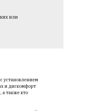
еких или
 с установлением
ах и дискомфорт
, а также кто