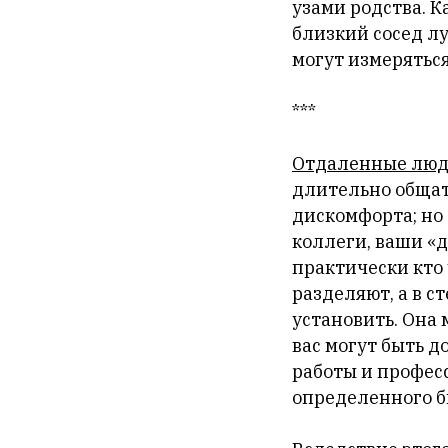
узами родства. К
близкий сосед л
могут измерятьс
***
Отдаленные лю
длительно общат
дискомфорта; но
коллеги, ваши «д
практически кто 
разделяют, а в с
установить. Она
вас могут быть д
работы и профес
определенного бы