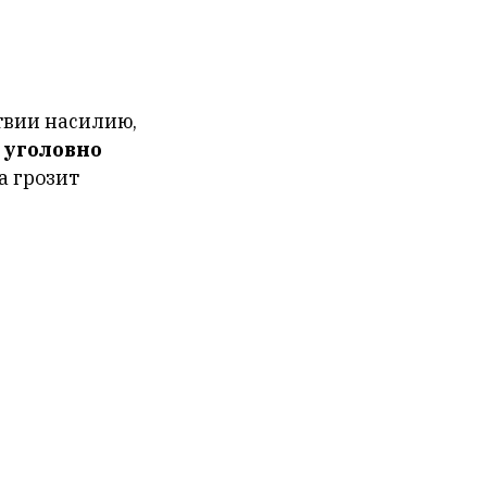
твии насилию,
 уголовно
а грозит