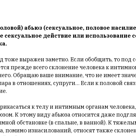
оловой) абьюз (сексуальное, половое насилие
 сексуальное действие или использование 
ка.
д тоже выражен заметно. Если обобщить, то под 
тся прежде всего склонение человека к интимном
его. Обращаю ваше внимание, что не имеет значе
 пара в отношениях, супруги… Если к половой св
ие.
рикасаться к телу и интимным органам человека,
юзом. К этому виду абьюза относится даже подгл
мной обстановке (в спальне, в ванной). К тяжел
а, помимо изнасилований, относят также склонен