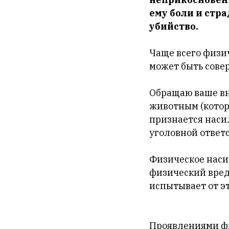
ему боли и стр
убийство.
Чаще всего физи
может быть сове
Обращаю ваше вн
животным (котор
признается насил
уголовной ответ
Физическое наси
физический вред.
испытывает от э
Проявлениями фи