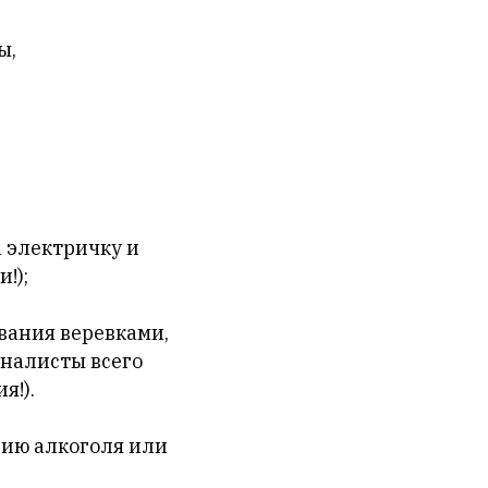
ы,
а электричку и
!);
вания веревками,
налисты всего
я!).
нию алкоголя или