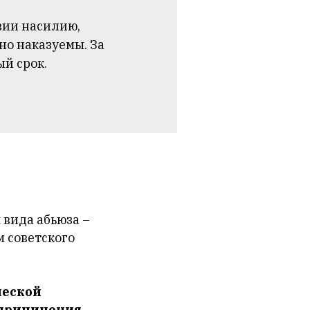
вии насилию,
но наказуемы. За
й срок.
 вида абьюза –
м советского
ческой
 причинения