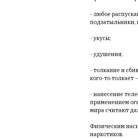
- любое распуска
подзатыльники, 
- укусы;
- удушения;
- толкание и сбив
кого-то толкает 
- нанесение тел
применением огн
мира считают да
Физическим наси
наркотиков.