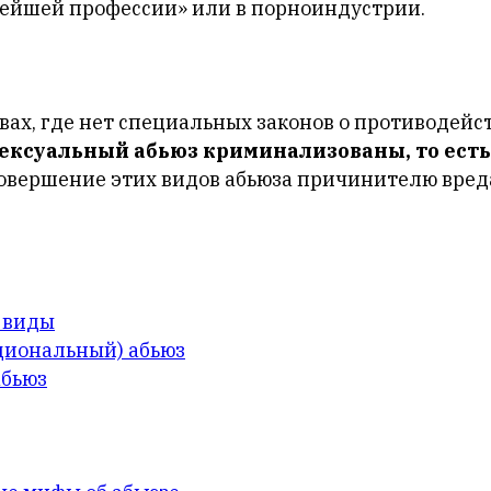
нейшей профессии» или в порноиндустрии.
вах, где нет специальных законов о противодейс
ексуальный абьюз криминализованы, то есть
овершение этих видов абьюза причинителю вред
и виды
циональный) абьюз
абьюз