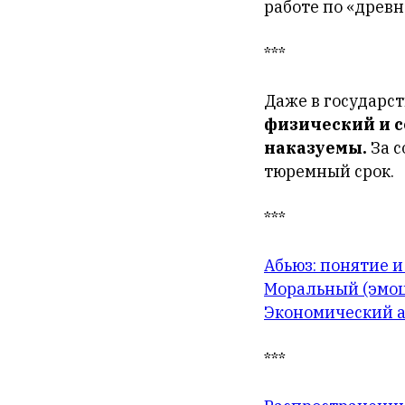
работе по «древ
***
Даже в государст
физический и с
наказуемы.
За с
тюремный срок.
***
Абьюз: понятие 
Моральный (эмо
Экономический 
***