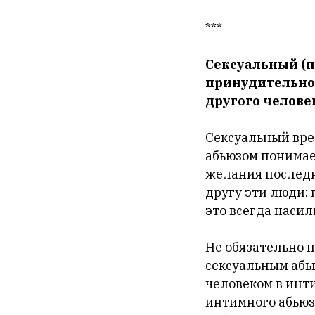
***
Сексуальный (п
принудительное
другого челове
Сексуальный вре
абьюзом понимае
желания последн
другу эти люди:
это всегда насил
Не обязательно п
сексуальным абь
человеком в инти
интимного абьюз