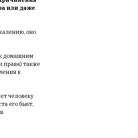
ва или даже
жалению, оно
 к домашним
и права) также
чения к
яет человеку
та его бьют,
я.