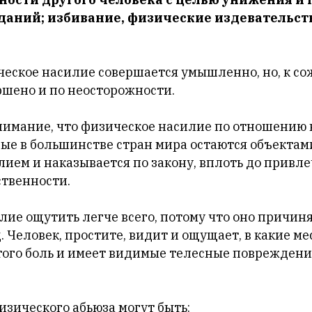
аданий; избивание, физические издевательст
ческое насилие совершается умышленно, но, к со
ршено и по неосторожности.
имание, что физическое насилие по отношению
ые в большинстве стран мира остаются объектам
ием и наказывается по закону, вплоть до привле
ственности.
лие ощутить легче всего, потому что оно причин
 Человек, простите, видит и ощущает, в какие мес
того боль и имеет видимые телесные повреждени
зического абьюза могут быть: