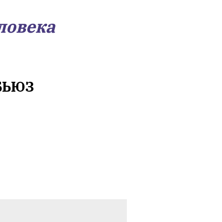
ловека
БЬЮЗ