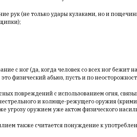
ние рук (не только удары кулаками, но и пощечин
щипки);
ание с ног (да, когда человек со всех ног бежит н
– это физический абьюз, пусть и по неосторожности
есных повреждений с использованием огня, связы
естрельного и колюще-режущего оружия (крими
же угрозу оружием уже актом физического насили
лием также считается понуждение к употребле