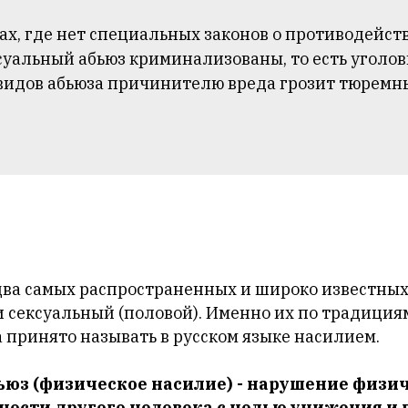
ах, где нет специальных законов о противодейст
суальный абьюз криминализованы, то есть уголов
видов абьюза причинителю вреда грозит тюремны
два самых распространенных и широко известных
и сексуальный (половой). Именно их по традиция
 принято называть в русском языке насилием.
юз (физическое насилие) - нарушение физи
ости другого человека с целью унижения и