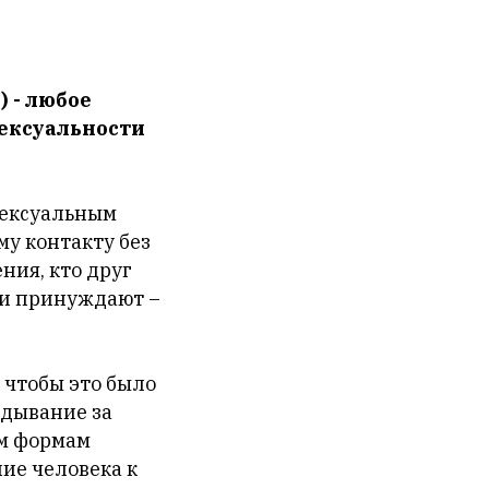
) - любое
сексуальности
сексуальным
у контакту без
ния, кто друг
язи принуждают –
 чтобы это было
ядывание за
ым формам
ие человека к