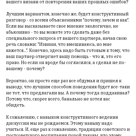
вашего визави от повторения ваших прошлых ошибок?
Лучшим вариантом, конечно же, будет конструктивный
разговор - со всеми объяснениями "почему, зачем и как".
Если вы высказываете свое мнение экологично, не
абьюзивно - то вы можете это сделать даже без
специального запроса от вашего партнера, начав свою
речь словами: "Извини, что вмешиваюсь, но мне
кажется...". Конечно, здесь надо быть готовым к тому, что
ваш партнер отвергнет вашу помощь - что ж, это его
право. Но если он вроде бы согласился, а сделал не по-
вашему - почему?
Вероятно, он просто еще раз все обдумал и пришел к
выводу, что лучшим способом поведения будет все-таки
не тот, что предлагали вы. А почему тогда поддакивал?
Потому что, скорее всего, банально не хотел вас
обидеть.
К сожалению, с навыком конструктивного ведения
дискуссии мы не рождаемся. Этому навыку надо
учиться. И, еще раз к сожалению, традиции советского и
постсоветского воспитания порой таковы, что этому