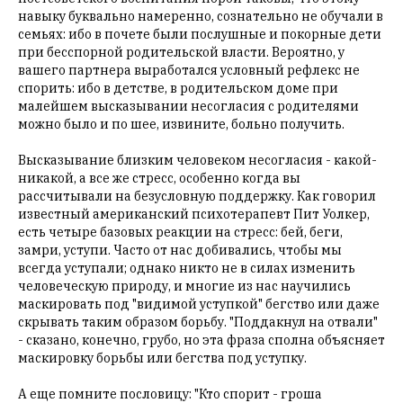
навыку буквально намеренно, сознательно не обучали в
семьях: ибо в почете были послушные и покорные дети
при бесспорной родительской власти. Вероятно, у
вашего партнера выработался условный рефлекс не
спорить: ибо в детстве, в родительском доме при
малейшем высказывании несогласия с родителями
можно было и по шее, извините, больно получить.
Высказывание близким человеком несогласия - какой-
никакой, а все же стресс, особенно когда вы
рассчитывали на безусловную поддержку. Как говорил
известный американский психотерапевт Пит Уолкер,
есть четыре базовых реакции на стресс: бей, беги,
замри, уступи. Часто от нас добивались, чтобы мы
всегда уступали; однако никто не в силах изменить
человеческую природу, и многие из нас научились
маскировать под "видимой уступкой" бегство или даже
скрывать таким образом борьбу. "Поддакнул на отвали"
- сказано, конечно, грубо, но эта фраза сполна объясняет
маскировку борьбы или бегства под уступку.
А еще помните пословицу: "Кто спорит - гроша