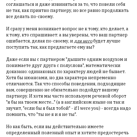
соглашаться и даже извиняться за то, что повели себя
не так, как приятно партнеру, но все равно продолжать
все делать по-своему.
И сразу у меня возникает вопрос не к тому, кто делает, а
к тому, кто спрашивает: а вы уверены, что ваш партнер
ошибается, делая по-своему, и
для него
будет лучше
поступить так, как предлагаете ему вы?
Даже если вы с партнером "дышите одним воздухом и
понимаете друг друга с полуслова", математически
доказано: одинаковых по характеру людей не бывает.
Хотя бы нюансами, но два характера непременно
отличаются. Так что способы поведения, подходящие
вам, совершенно не обязательно подойдут вашему
партнеру. И хотя мы часто используем речевой оборот
"я бы на твоем месте..." (а в английском языке он так и
звучит, "если бы я был тобой" - if I were you) - всегда надо
помнить, что "ты не я и я не ты".
Но как быть, если вы действительно имеете
определенный полезный опыт и хотите предостеречь