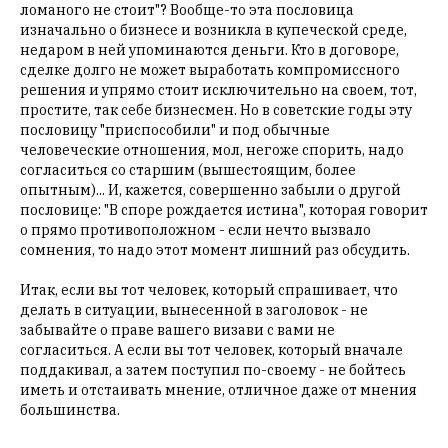
ломаного не стоит"? Вообще-то эта пословица
изначально о бизнесе и возникла в купеческой среде,
недаром в ней упоминаются деньги. Кто в договоре,
сделке долго не может выработать компромиссного
решения и упрямо стоит исключительно на своем, тот,
простите, так себе бизнесмен. Но в советские годы эту
пословицу "приспособили" и под обычные
человеческие отношения, мол, негоже спорить, надо
согласиться со старшим (вышестоящим, более
опытным)... И, кажется, совершенно забыли о другой
пословице: "В споре рождается истина", которая говорит
о прямо противоположном - если нечто вызвало
сомнения, то надо этот момент лишний раз обсудить.
Итак, если вы тот человек, который спрашивает, что
делать в ситуации, вынесенной в заголовок - не
забывайте о праве вашего визави с вами не
согласиться. А если вы тот человек, который вначале
поддакивал, а затем поступил по-своему - не бойтесь
иметь и отстаивать мнение, отличное даже от мнения
большинства.