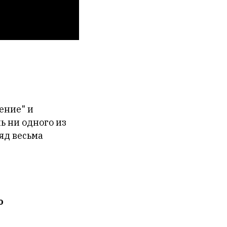
ение" и
ь ни одного из
ляд весьма
о