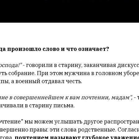
да произошло слово и что означает?
оспода!"
- говорили в старину, заканчивая дискус
уть собрание. При этом мужчина в головном убо
пы, а военный отдавал честь.
ие в совершеннейшем к вам почтении, мадам",
- 
нчивали в старину письма.
почтение" мы можем услышать другое распростран
овершенно правы: эти слова родственные. Соглас
гова,
почтением называют глубокое уважение