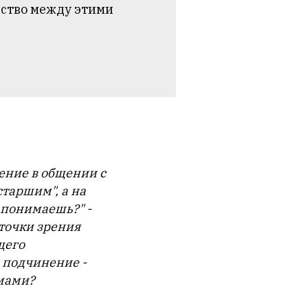
дство между этими
ение в общении с
старшим", а на
е понимаешь?" -
 точки зрения
щего
 подчинение -
имами?