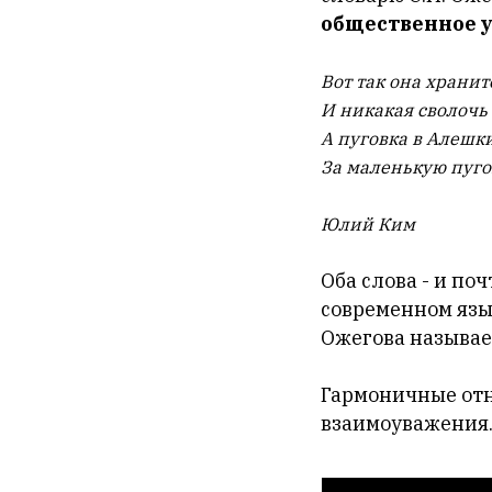
общественное 
Вот так она хранит
И никакая сволочь
А пуговка
в Алешк
За маленькую пуго
Юлий Ким
Оба слова - и по
современном язык
Ожегова называе
Гармоничные отн
взаимоуважения