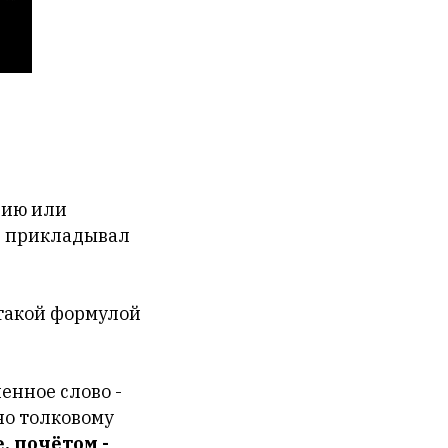
сию или
ре прикладывал
такой формулой
енное слово -
но толковому
, почётом -