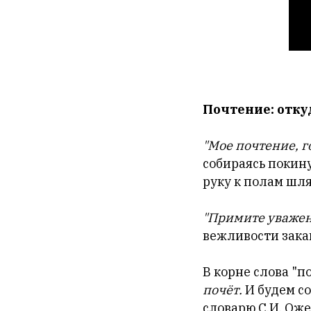
Почтение: отку
"Мое почтение, г
собираясь покин
руку к полам шля
"Примите уважен
вежливости зака
В корне слова "
почёт.
И будем с
словарю С.И. Оже